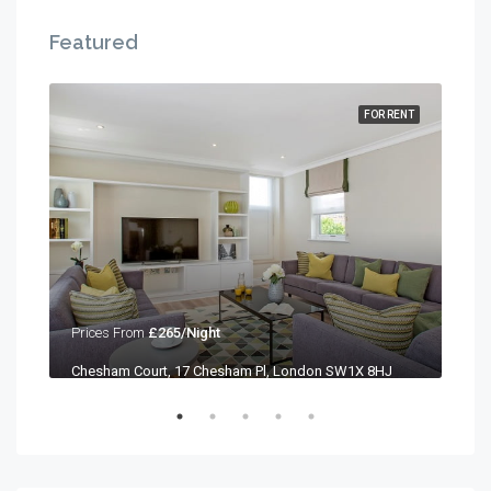
Featured
RENT
FOR RENT
Prices From
£265/Night
Pri
Chesham Court, 17 Chesham Pl, London SW1X 8HJ
Che